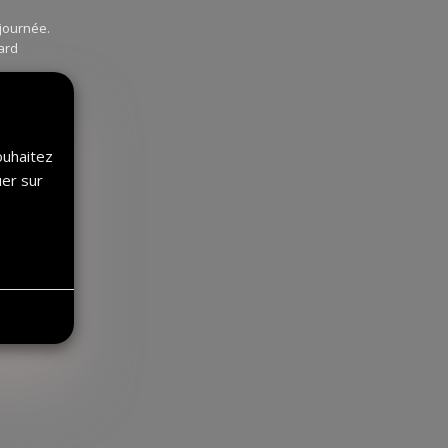
 journée.
ard
ouhaitez
uer sur