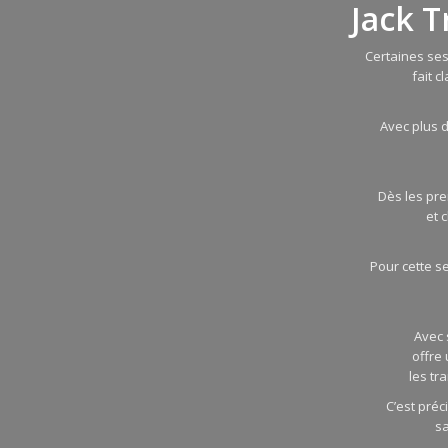
Jack T
Certaines ses
fait c
Avec plus 
Dès les pre
et 
Pour cette s
Avec 
offre 
les tr
C’est pré
sa