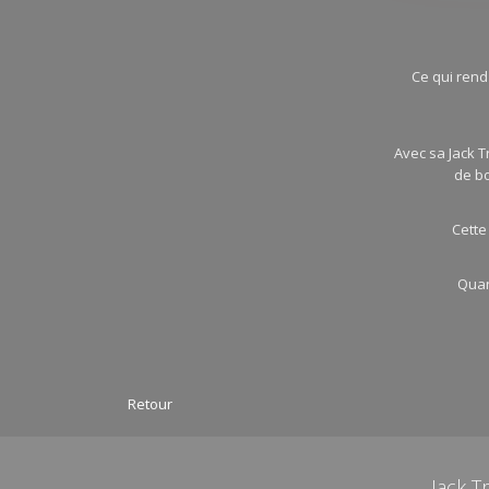
Ce qui rend
Avec sa Jack T
de bo
Cette
Quan
Retour
Jack T