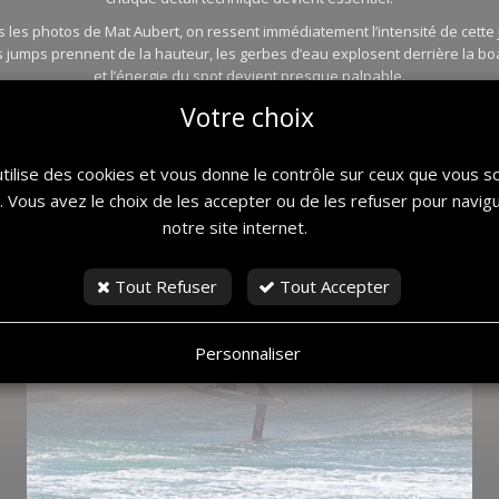
s les photos de Mat Aubert, on ressent immédiatement l’intensité de cette
s jumps prennent de la hauteur, les gerbes d’eau explosent derrière la bo
et l’énergie du spot devient presque palpable.
Votre choix
utilise des cookies et vous donne le contrôle sur ceux que vous s
r. Vous avez le choix de les accepter ou de les refuser pour navig
notre site internet.
Tout Refuser
Tout Accepter
Personnaliser