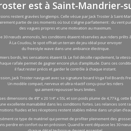
roster est à Saint-Mandrier-
sions restent gravées longtemps. Celle vécue par Jack Troster à Saint-Ma
lairement partie de ces moments où tout s’aligne parfaitement : du vent pu
des vagues propres et une motivation au maximum.
de 30 nœuds annoncés, les conditions étaient réservées aux riders prêts à
À La Coudou, le spot offrait un terrain de jeu idéal pour envoyer
du freestyle wave dans une ambiance électrique.
miers bords, les sensations étaient là. Le foil décolle rapidement, la vite
chaque rafale permet de gagner encore plus d’amplitude. Dans ces conditi
il faut rester précis et garder le contrôle à chaque instant.
ession, Jack Troster naviguait avec sa signature board Voga Foil Boards Fr
Un modèle compact, nerveux et ultra réactif conçu pour les riders
qui aiment repousser leurs limites.
ses dimensions de 4’8” x 20 1/4” x 55L et son poids plume de 4,77 kg, cette
une excellente maniabilité dans les conditions fortes. Les relances sont r
ansitions fluides et les réceptions restent stables même dans un plan d’eau
cisément ce type de matériel qui permet de profiter pleinement des grosse
ns perdre en confort ou en précision. Quand le vent dépasse les 30 nœu
chaque détail technique devient essentiel.