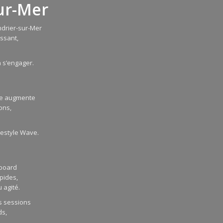
sur-Mer
ndrier-sur-Mer
issant,
 s’engager.
sse augmente
ons,
eestyle Wave.
 board
apides,
 agité.
s sessions
ds,