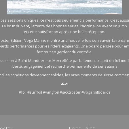
 ces sessions uniques, ce n’est pas seulement la performance. C’est aussi
Le bruit du vent, l’attente des bonnes séries, l’adrénaline avant un jump
et cette satisfaction après une belle réception.
roster Edition, Voga Marine montre une nouvelle fois son savoir-faire dan
ards performantes pour les riders exigeants. Une board pensée pour e
fort tout en gardant du contrôle.
 session à Saint-Mandrier-sur-Mer reflète parfaitement l’esprit du foil mod
liberté, engagement et recherche permanente de sensations.
d les conditions deviennent solides, les vrais moments de glisse commen
🌊🔥
#foil #surffoil #wingfoil #jacktroster #vogafoilboards
roster
Liens utiles