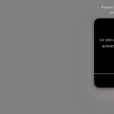
À traver
Le
Ce site 
active