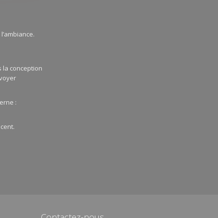
 l’ambiance.
s la conception
nvoyer
erne :
cent.
Contactez-nous