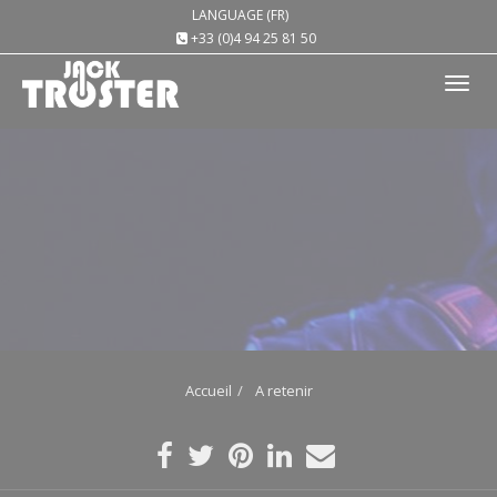
LANGUAGE (FR)
+33 (0)4 94 25 81 50
Tog
nav
Accueil
A retenir