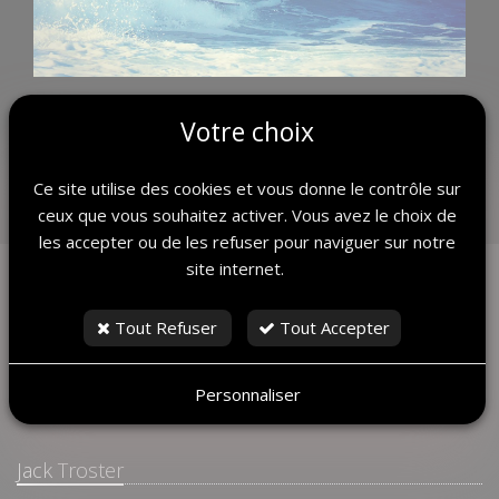
Votre choix
#surfmediterraneo #cematin merci à Louis Grisoul pour la
photo🦈🏄🏼‍♂️#jacktroster
Ce site utilise des cookies et vous donne le contrôle sur
Retour
ceux que vous souhaitez activer. Vous avez le choix de
les accepter ou de les refuser pour naviguer sur notre
site internet.
Tout Refuser
Tout Accepter
Personnaliser
Jack Troster