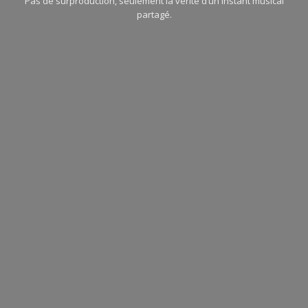
Pas de surproduction, seulement la vérité d’un instant musical
partagé.