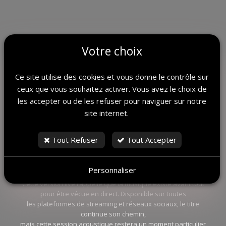
Votre choix
Ce site utilise des cookies et vous donne le contrôle sur
ceux que vous souhaitez activer. Vous avez le choix de
les accepter ou de les refuser pour naviguer sur notre
site internet.
Le Maelys Café devient alors un espace suspendu où le temps
ralentit et où la musique reprend toute sa place.
Tout Refuser
Tout Accepter
I Believe It
prend ici une dimension nouvelle. Le morceau se
dévoile autrement,
laissant apparaître ses nuances et ses émotions profondes.
Personnaliser
Cette version live rappelle que la musique existe avant tout
pour être vécue en direct. Disponible sur toutes
les plateformes de streaming et réseaux sociaux, le titre
continue son chemin,
mais cette session acoustique restera un moment particulier