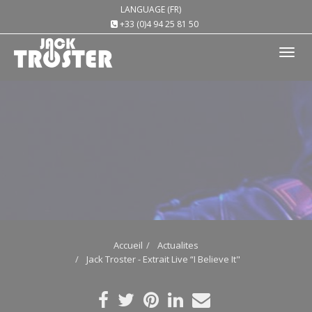
LANGUAGE (FR)
+33 (0)4 94 25 81 50
Tog
nav
Accueil
Actualites
Jack Troster - Extrait Live “I Believe It"