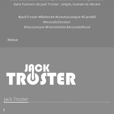
dans l’univers de Jack Troster : simple, humain et vibrant.
#JackTroster #IBelieveIt #LiveAcoustique #Canal83
#AcousticSession
#SessionLive #FrenchArtist #AcousticMood
Retour
Jack Troster