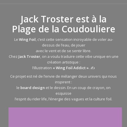
Jack Troster est à la
Plage de la Coudouliere
Le
Wing Foil
, c’est cette sensation incroyable de voler au-
dessus de l’eau, de jouer
avec le vent et de se sentir libre.
Chez
Jack Troster
, on a voulu traduire cette vibe unique en une
création artistique :
l’illustration
« Wing Foil Addict »
. ✍️
Ce projet est né de l’envie de mélanger deux univers qui nous
inspirent :
le
board design
et le dessin. En un coup de crayon, on
esquisse
l’esprit du rider life, l’énergie des vagues et la culture foil.