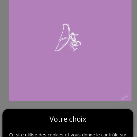
Ce n’est pas seulement une illustration, c’est un clin d’œil à
Votre choix
toute une communauté
de passionnés qui vit pour l’océan. Chaque détail respire le
mouvement,
Ce site utilise des cookies et vous donne le contrôle sur