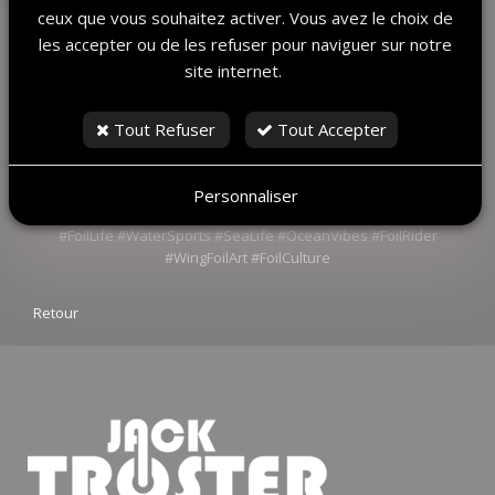
la liberté et le partage.
ceux que vous souhaitez activer. Vous avez le choix de
L’art et le sport se rencontrent ici pour donner naissance à une
les accepter ou de les refuser pour naviguer sur notre
œuvre qui nous
site internet.
ressemble : vivante, vibrante et tournée vers l’horizon. 🚀
Entre art et glisse,
Jack Troster
cherche toujours à donner
Tout Refuser
Tout Accepter
forme à l’émotion.
WingFoil
#WingFoiler
#FreeFly
#BoardDesign
#Sketch
#Drawing
Personnaliser
#RiderLife
#FoilArt
#WindRider
#FoilStyle
#FoilLife
#WaterSports
#SeaLife
#OceanVibes
#FoilRider
#WingFoilArt
#FoilCulture
Retour