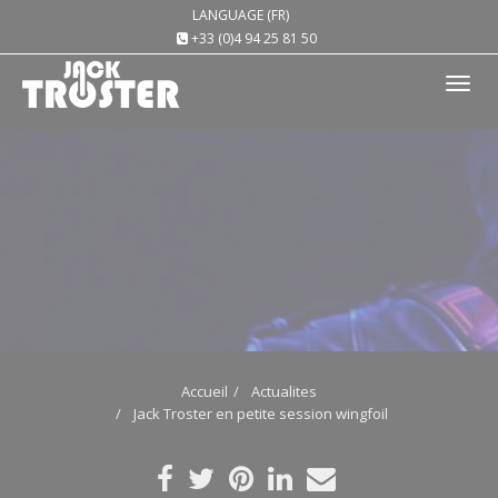
LANGUAGE (FR)
+33 (0)4 94 25 81 50
Tog
nav
Accueil
Actualites
Jack Troster en petite session wingfoil