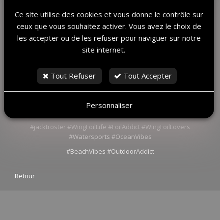
Ce site utilise des cookies et vous donne le contrôle sur
ceux que vous souhaitez activer. Vous avez le choix de
les accepter ou de les refuser pour naviguer sur notre
site internet.
Tout Refuser
Tout Accepter
Ses followers ne s’y trompent pas : ils sont des milliers à vibrer
à ses côtés. ✨
Personnaliser
Jack ne suit pas une tendance, il crée son propre sillage. 🌪️
#jacktroster #WingFoilLife #FoilAddict #WingFoilLovers
#Watersports #OceanVibes
#BeachVibes #OutdoorAddict
Retour