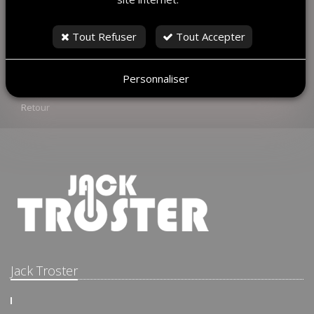
travers l’objectif familial.
Jack Troster trouve ici une inspiration nouvelle,
Tout Refuser
Tout Accepter
riche en émotions et en souvenirs inoubliables. 🌊🤙
#surf #perefils #photopriseparmonfils #jacktroster
Personnaliser
Retour
Jack Troster