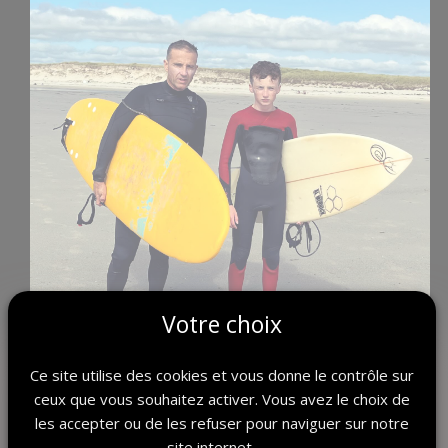
Votre choix
Ce site utilise des cookies et vous donne le contrôle sur
Pors Carn devient ainsi non seulement un lieu de connexion
ceux que vous souhaitez activer. Vous avez le choix de
avec la nature,
les accepter ou de les refuser pour naviguer sur notre
mais aussi un lieu de souvenirs partagés, immortalisés à
site internet.