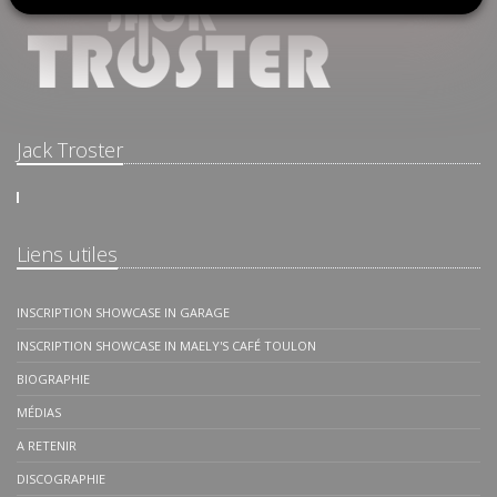
Jack Troster
Liens utiles
INSCRIPTION SHOWCASE IN GARAGE
INSCRIPTION SHOWCASE IN MAELY'S CAFÉ TOULON
BIOGRAPHIE
MÉDIAS
A RETENIR
DISCOGRAPHIE