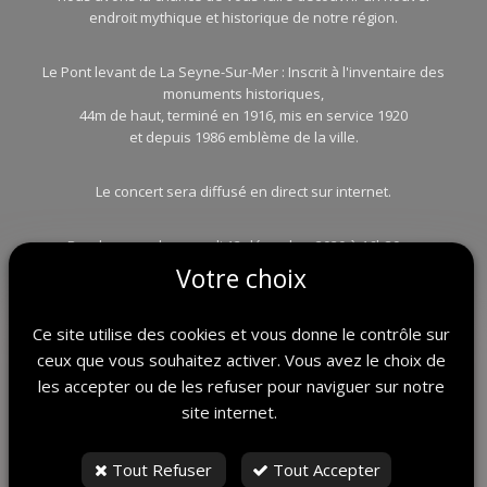
endroit mythique et historique de notre région.
Le Pont levant de La Seyne-Sur-Mer : Inscrit à l'inventaire des
monuments historiques,
44m de haut, terminé en 1916, mis en service 1920
et depuis 1986 emblème de la ville.
Le concert sera diffusé en direct sur internet.
Rendez-vous le samedi 12 décembre 2020 à 16h30 >>
www.jacktroster.com.
Votre choix
Évènement > Inédit | Concert Jack Troster en haut du pont
Ce site utilise des cookies et vous donne le contrôle sur
historique de la Seyne/Mer (Var).
ceux que vous souhaitez activer. Vous avez le choix de
les accepter ou de les refuser pour naviguer sur notre
#jacktroster #laseynesurmer #explonation #concert #LiveShow
site internet.
#telescopy
Tout Refuser
Tout Accepter