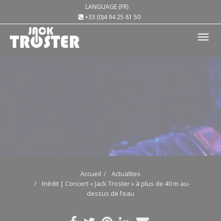
LANGUAGE (FR)
+33 (0)4 94 25 81 50
Tog
nav
Accueil
Actualites
Inédit | Concert « Jack Troster » à plus de 40 m au-
dessus de l’eau