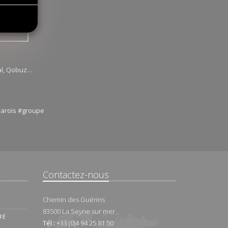
al, Qobuz…
varois #groupe
Contactez-nous
Chemin des Guérins
83500
La Seyne sur mer
FÉ
Tél :
+33 (0)4 94 25 81 50