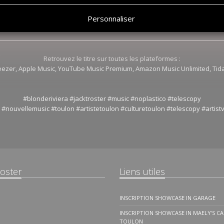
Personnaliser
Retrouvez le titre sur toutes les plateformes :
Deezer, Apple Music, YouTube Music Premium, Amazon Music Unlimited, Tid
#blonderiviera #jacktroster #music #noplastico #telescopy
 #nouvellemusic #toulon #artistetoulon #culturetoulon #telescopy #artist
roster
Liens utiles
INSCRIPTION SHOWCASE IN GARAGE
INSCRIPTION SHOWCASE IN MAELY'S CA
TOULON