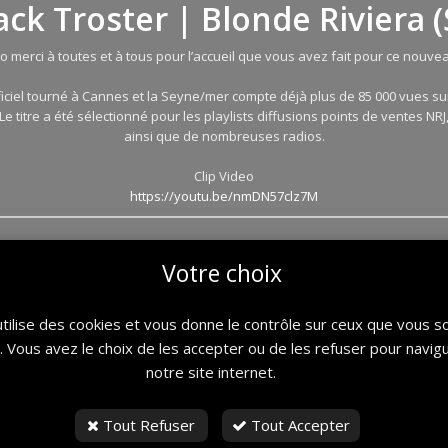
Jack Troster | Blonde Riviera (
 merci à toutes et à tous pour l’accueil que vous avez fait pour ce nouveau
fficiel tourné à Cannes et la Seyne/mer compte déjà plus de 85 000 vues su
Le titre a été sélectionné pour les playlists diffusions points de ventes NRJ
ainsi que de nombreuses radios.
Clip Video
https://youtu.be/nmDN57clz7M
Votre choix
utilise des cookies et vous donne le contrôle sur ceux que vous s
r. Vous avez le choix de les accepter ou de les refuser pour navig
notre site internet.
Tout Refuser
Tout Accepter