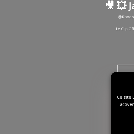
🎥 💥 
😍Rhoooo
Le Clip O
Ce site 
active