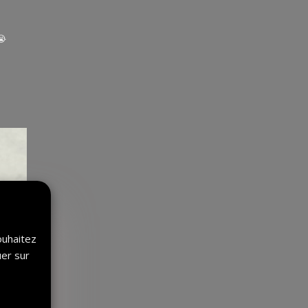
😭
ouhaitez
uer sur