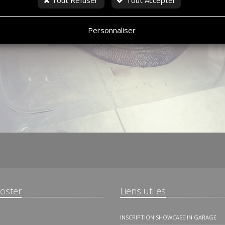
Tout Refuser
Tout Accepter
Personnaliser
roster
Liens utiles
INSCRIPTION SHOWCASE IN GARAGE