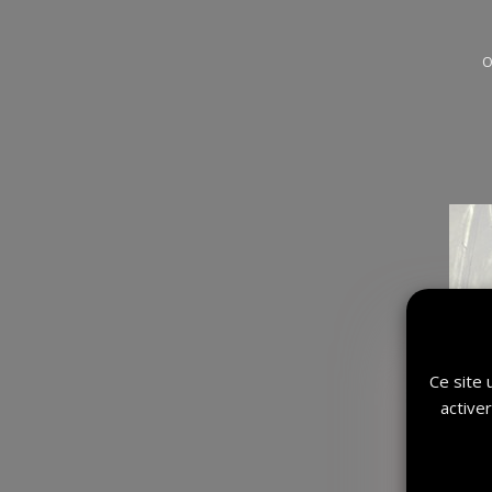
O
Ce site 
active