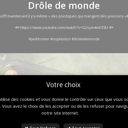
Drôle de monde
ufff maintenant il y’a même « des plastiques qui mangent des poissons »
🐟 https://www.youtube.com/watch?v=G2sym4mFZ9U 🐟
#jacktroster #noplastico #droledemonde
Votre choix
utilise des cookies et vous donne le contrôle sur ceux que vous s
r. Vous avez le choix de les accepter ou de les refuser pour navig
notre site internet.