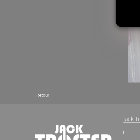
Retour
Jack T