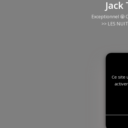
Jack 
Exceptionnel
🤩
O
>> LES NUITS
Ce site 
active