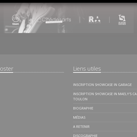
roster
Liens utiles
INSCRIPTION SHOWCASE IN GARAGE
INSCRIPTION SHOWCASE IN MAELY'S CA
TOULON
BIOGRAPHIE
MÉDIAS
A RETENIR
DISCOGRAPHIE