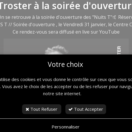
Troster à la soirée d'ouvertu
n se retrouve à la soirée d'ouverture des "Nuits T"
🤙
Réserv
 T // Soirée d'ouverture , le Vendredi 31 janvier, le Centre C
Ce rendez-vous sera diffusé en live sur YouTube
Votre choix
utilise des cookies et vous donne le contrôle sur ceux que vous s
r. Vous avez le choix de les accepter ou de les refuser pour navig
notre site internet.
Tout Refuser
Tout Accepter
Personnaliser