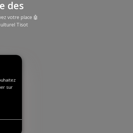
re des
ez votre place
🤖
ulturel Tisot
ouhaitez
uer sur